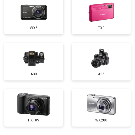
WX5
TX9
A33
A35
HX10V
WX200