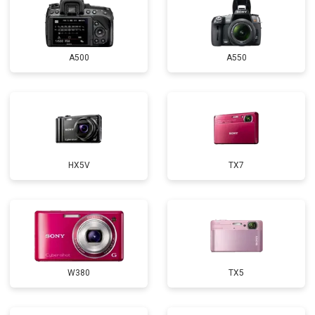
A500
A550
HX5V
TX7
W380
TX5