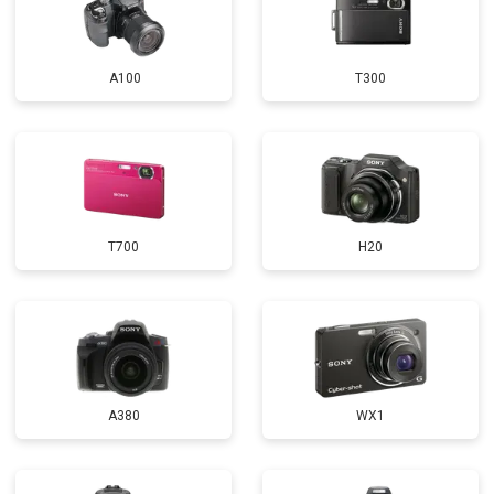
A100
T300
T700
H20
A380
WX1