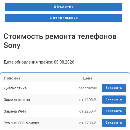
Объектив
Фотовспышка
Ноутбук
Стоимость ремонта телефонов
Видеомикшер
Sony
Фотоаппарат
Дата обновления прайса: 08.08.2026
Телевизор
Саундбар
Поломка
Цена
AV-ресивер
Диагностика
бесплатно
Заказать
Проигрыватель винила
Замена стекла
от 1100 ₽
Заказать
Видеокамера
Замена Wi-Fi
от 2250 ₽
Заказать
Планшет
Ремонт GPS-модуля
от 1700 ₽
Заказать
Наушники