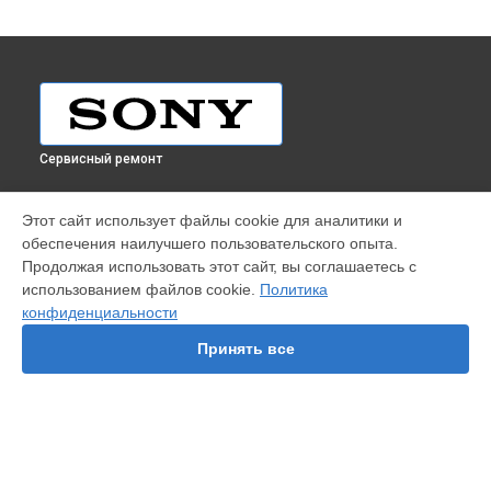
Сервисный ремонт
УСТРОЙСТВА
Этот сайт использует файлы cookie для аналитики и
обеспечения наилучшего пользовательского опыта.
Телефон
Продолжая использовать этот сайт, вы соглашаетесь с
Игровая приставка
использованием файлов cookie.
Политика
Проектор
конфиденциальности
Объектив
Фотовспышка
Принять все
Ноутбук
Видеомикшер
Фотоаппарат
Телевизор
Саундбар
СТРАНИЦЫ
AV-ресивер