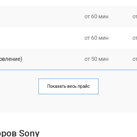
от 60 мин
о
от 60 мин
о
овление)
от 50 мин
о
от 60 мин
о
Показать весь прайс
от 50 мин
о
от 60 мин
о
оров Sony