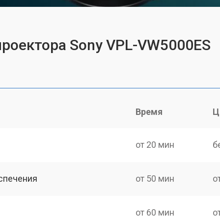
проектора Sony VPL-VW5000ES
Время
Ц
от 20 мин
б
спечения
от 50 мин
о
от 60 мин
о