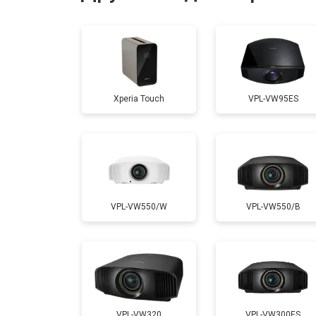
Ремонт системы охлаждения
Ремонт блока питания
Xperia Touch
VPL-VW95ES
Замена блока розжига
VPL-VW550/W
VPL-VW550/B
VPL-VW320
VPL-VW300ES