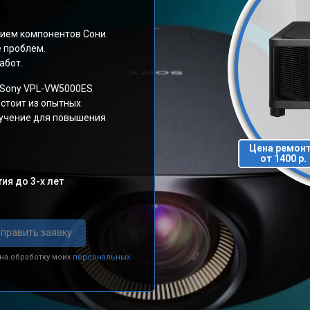
ием компонентов Сони.
е проблем.
абот.
 Sony VPL-VW5000ES
стоит из опытных
бучение для повышения
Цена ремон
от 1400 р.
ия до 3-х лет
править заявку
 на обработку моих
персональных