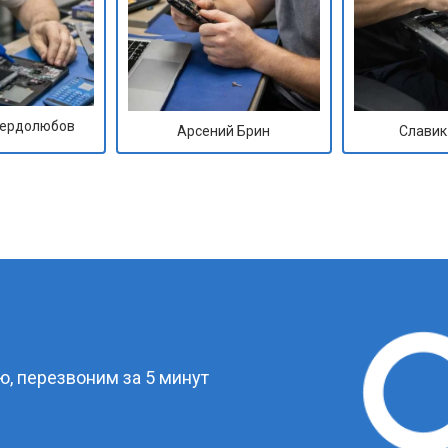
Сердолюбов
Арсений Брин
Славик
?
, перезвоним за 5 минут