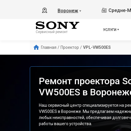
Средне-М
Воронеж
▼
УСЛУГИ
Сервисный ремонт
Главная
/
Проектор
/
VPL-VW500ES
Ремонт проектора S
VW500ES в Воронеж
Наш сервисный центр специализируется на ре
VW500ES в Воронеже. Мы предлагаем надежны
любых неисправностей, обеспечивая долговеч
работы вашего устройства.