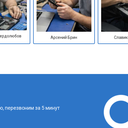
Сердолюбов
Арсений Брин
Славик
?
, перезвоним за 5 минут