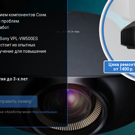
ием компонентов Сони.
е проблем.
абот.
 Sony VPL-VW500ES
стоит из опытных
бучение для повышения
Цена ремон
от 1400 р.
ия до 3-х лет
править заявку
 на обработку моих
персональных