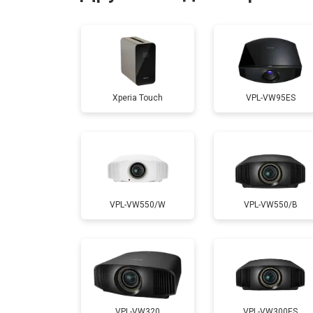
Ремонт системы охлаждения
Ремонт блока питания
Xperia Touch
VPL-VW95ES
Замена блока розжига
VPL-VW550/W
VPL-VW550/B
VPL-VW320
VPL-VW300ES