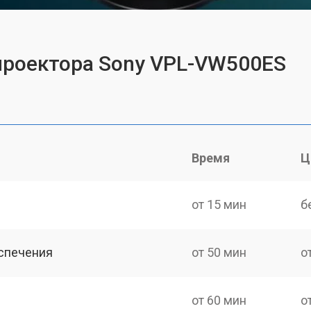
проектора Sony VPL-VW500ES
Время
Ц
от 15 мин
б
спечения
от 50 мин
о
от 60 мин
о