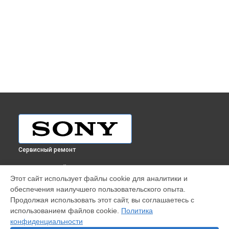
Сервисный ремонт
ВЫБЕРИ СВОЙ ГОРОД
Этот сайт использует файлы cookie для аналитики и
Ремонт видеокамеры PJ380E Sony в
Краснодаре
обеспечения наилучшего пользовательского опыта.
Ремонт видеокамеры PJ380E Sony в
Ростове-на-Дону
Продолжая использовать этот сайт, вы соглашаетесь с
Ремонт видеокамеры PJ380E Sony в
Нижнем Новгороде
использованием файлов cookie.
Политика
конфиденциальности
Ремонт видеокамеры PJ380E Sony в
Новосибирске