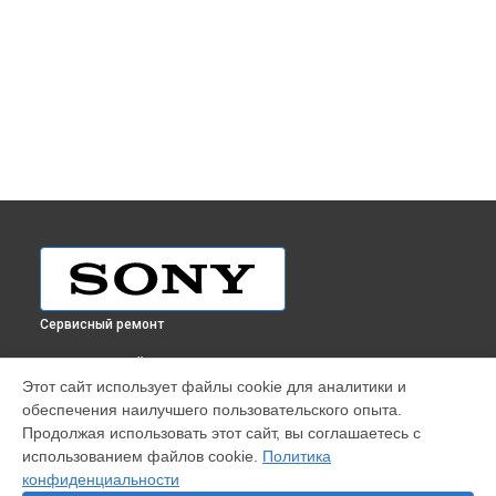
Сервисный ремонт
ВЫБЕРИ СВОЙ ГОРОД
Этот сайт использует файлы cookie для аналитики и
Ремонт видеокамеры PXW-X320 Sony в
Краснодаре
обеспечения наилучшего пользовательского опыта.
Ремонт видеокамеры PXW-X320 Sony в
Ростове-на-Дону
Продолжая использовать этот сайт, вы соглашаетесь с
Ремонт видеокамеры PXW-X320 Sony в
Нижнем Новгороде
использованием файлов cookie.
Политика
конфиденциальности
Ремонт видеокамеры PXW-X320 Sony в
Новосибирске