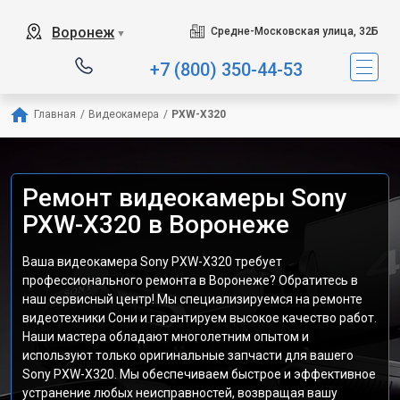
Воронеж
Средне-Московская улица, 32Б
▼
+7 (800) 350-44-53
Главная
/
Видеокамера
/
PXW-X320
Ремонт видеокамеры Sony
PXW-X320 в Воронеже
Ваша видеокамера Sony PXW-X320 требует
профессионального ремонта в Воронеже? Обратитесь в
наш сервисный центр! Мы специализируемся на ремонте
видеотехники Сони и гарантируем высокое качество работ.
Наши мастера обладают многолетним опытом и
используют только оригинальные запчасти для вашего
Sony PXW-X320. Мы обеспечиваем быстрое и эффективное
устранение любых неисправностей, возвращая вашу