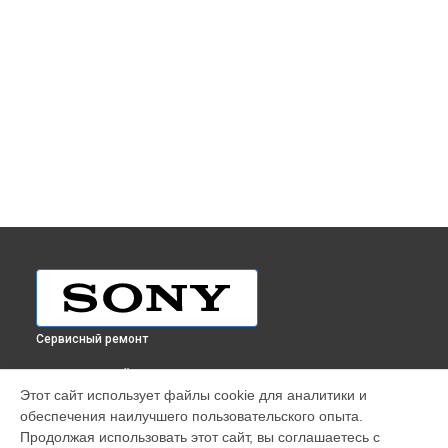
Сервисный ремонт
ВЫБЕРИ СВОЙ ГОРОД
Этот сайт использует файлы cookie для аналитики и
Ремонт видеомикшера MVS-3000A Sony в
Краснодаре
обеспечения наилучшего пользовательского опыта.
Ремонт видеомикшера MVS-3000A Sony в
Ростове-на-Дону
Продолжая использовать этот сайт, вы соглашаетесь с